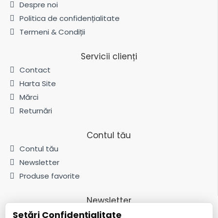
Despre noi
Politica de confidențialitate
Termeni & Condiții
Servicii clienți
Contact
Harta Site
Mărci
Returnări
Contul tău
Contul tău
Newsletter
Produse favorite
Newsletter
Setări Confidențialitate
Fii la curent cu noutățile și promoțiile abonându-te la newsletter-ul