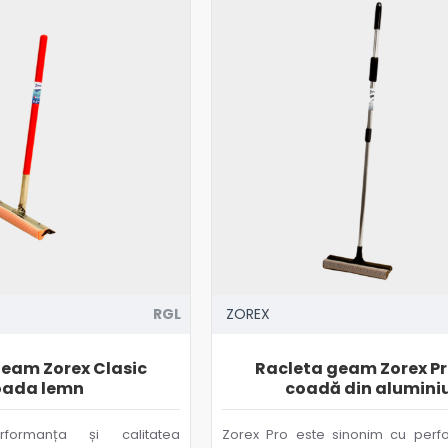
RGL
ZOREX
geam Zorex Clasic
Racleta geam Zorex Pr
oada lemn
coadă din alumini
formanța și calitatea
Zorex Pro este sinonim cu perf