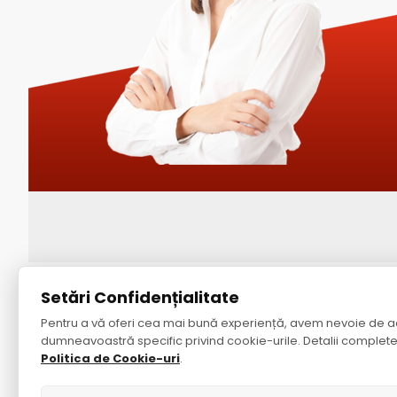
Despre noi
S
Setări Confidențialitate
Pentru a vă oferi cea mai bună experiență, avem nevoie de a
Despre noi
Contac
dumneavoastră specific privind cookie-urile. Detalii complete
Politica de confidențialitate
Harta S
Politica de Cookie-uri
.
Termeni & Condiții
Mărci