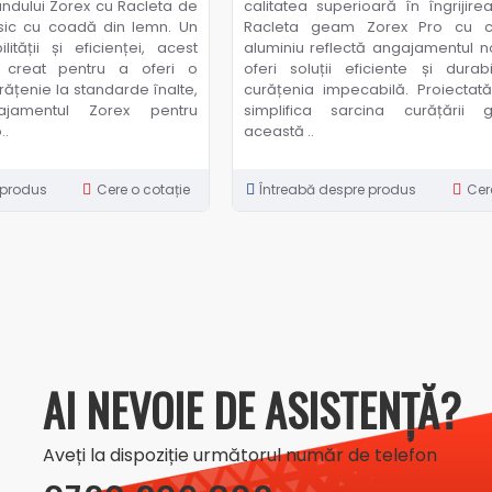
ndului Zorex cu Racleta de
calitatea superioară în îngrijirea
ic cu coadă din lemn. Un
Racleta geam Zorex Pro cu 
ității și eficienței, acest
aluminiu reflectă angajamentul n
e creat pentru a oferi o
oferi soluții eficiente și durab
ățenie la standarde înalte,
curățenia impecabilă. Proiectat
ajamentul Zorex pentru
simplifica sarcina curățării g
..
această ..
 produs
Cere o cotație
Întreabă despre produs
Cer
AI NEVOIE DE ASISTENȚĂ?
Aveți la dispoziție următorul număr de telefon