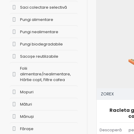
Saci colectare selectivă
Pungi alimentare
Pungi nealimentare
Pungi biodegradabile
Sacoșe reutilizabile
Folii
alimentare/nealimentare,
Hârtie copt, Filtre cafea
Mopuri
ZOREX
Mături
Racleta 
c
Mănuși
Fărașe
Descoperă per