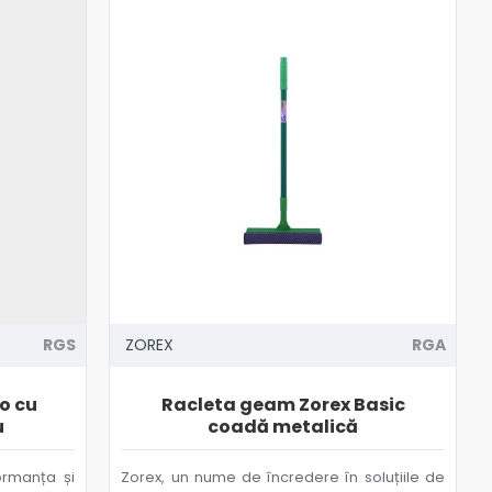
RGS
ZOREX
RGA
o cu
Racleta geam Zorex Basic
u
coadă metalică
ormanța și
Zorex, un nume de încredere în soluțiile de