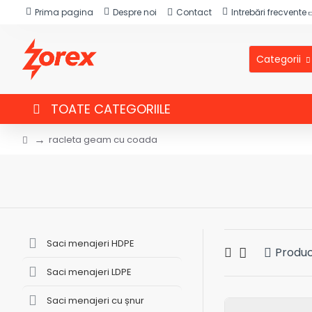
Prima pagina
Despre noi
Contact
Intrebări frecvente
Categorii
TOATE CATEGORIILE
racleta geam cu coada
Saci menajeri HDPE
Produ
Saci menajeri LDPE
Saci menajeri cu șnur