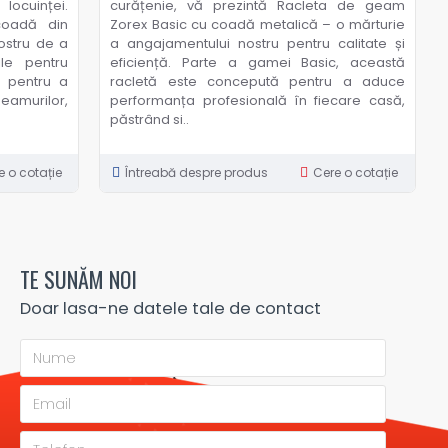
 locuinței.
curățenie, vă prezintă Racleta de geam
coadă din
Zorex Basic cu coadă metalică – o mărturie
ostru de a
a angajamentului nostru pentru calitate și
ile pentru
eficiență. Parte a gamei Basic, această
ă pentru a
racletă este concepută pentru a aduce
eamurilor,
performanța profesională în fiecare casă,
păstrând si..
e o cotație
Întreabă despre produs
Cere o cotație
TE SUNĂM NOI
Doar lasa-ne datele tale de contact