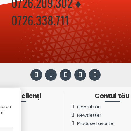
0726.209.302 ♦
0726.338.711
ervicii clienți
Contul tău
cordul
t
Contul tău
 în
ite
Newsletter
Produse favorite