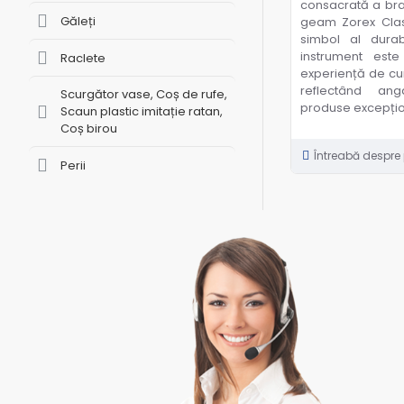
consacrată a bra
Găleți
geam Zorex Clas
simbol al durabil
instrument est
Raclete
experiență de cur
reflectând ang
Scurgător vase, Coș de rufe,
produse excepțio
Scaun plastic imitație ratan,
Coș birou
Întreabă despre
Perii