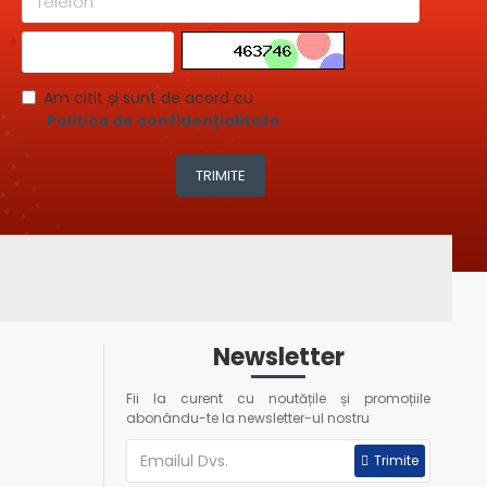
Am citit și sunt de acord cu
Politica de confidențialitate
TRIMITE
Newsletter
Fii la curent cu noutățile și promoțiile
abonându-te la newsletter-ul nostru
Trimite