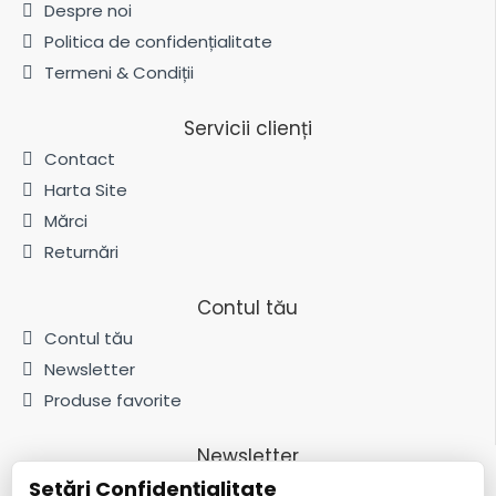
Despre noi
Politica de confidențialitate
Termeni & Condiții
Servicii clienți
Contact
Harta Site
Mărci
Returnări
Contul tău
Contul tău
Newsletter
Produse favorite
Newsletter
Setări Confidențialitate
Fii la curent cu noutățile și promoțiile abonându-te la newsletter-ul