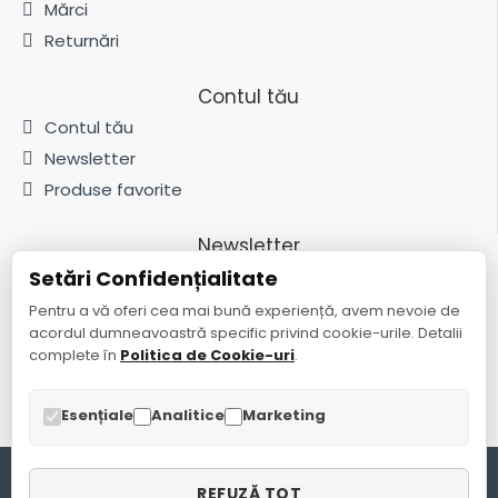
Mărci
Returnări
Contul tău
Contul tău
Newsletter
Produse favorite
Newsletter
Setări Confidențialitate
Fii la curent cu noutățile și promoțiile abonându-te la newsletter-ul
nostru
Pentru a vă oferi cea mai bună experiență, avem nevoie de
acordul dumneavoastră specific privind cookie-urile. Detalii
Trimite
complete în
Politica de Cookie-uri
.
Am citit și sunt de acord cu
Politica de confidențialitate
Esențiale
Analitice
Marketing
Copyright © 2024 Global Plast SRL. Toate drepturile rezervate.
REFUZĂ TOT