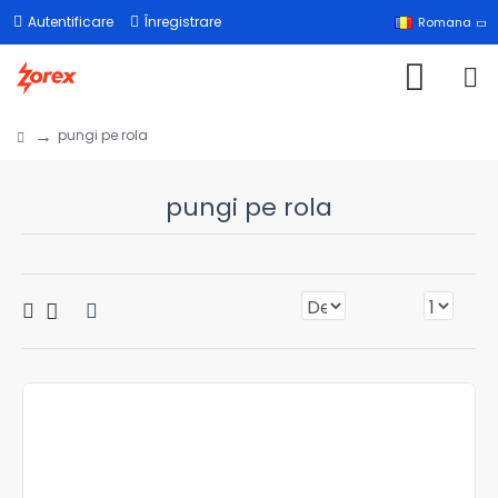
Autentificare
Înregistrare
Romana
pungi pe rola
pungi pe rola